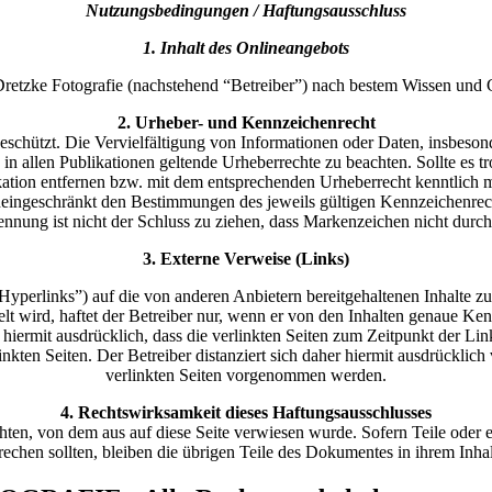
Nutzungsbedingungen / Haftungsausschluss
1. Inhalt des Onlineangebots
Dretzke Fotografie (nachstehend “Betreiber”) nach bestem Wissen und
2. Urheber- und Kennzeichenrecht
eschützt. Die Vervielfältigung von Informationen oder Daten, insbeson
, in allen Publikationen geltende Urheberrechte zu beachten. Sollte es
kation entfernen bzw. mit dem entsprechenden Urheberrecht kenntlich 
eingeschränkt den Bestimmungen des jeweils gültigen Kennzeichenrech
nnung ist nicht der Schluss zu ziehen, dass Markenzeichen nicht durch 
3. Externe Verweise (Links)
yperlinks”) auf die von anderen Anbietern bereitgehaltenen Inhalte zu 
lt wird, haftet der Betreiber nur, wenn er von den Inhalten genaue Ke
t hiermit ausdrücklich, dass die verlinkten Seiten zum Zeitpunkt der Lin
linkten Seiten. Der Betreiber distanziert sich daher hiermit ausdrückli
verlinkten Seiten vorgenommen werden.
4. Rechtswirksamkeit dieses Haftungsausschlusses
achten, von dem aus auf diese Seite verwiesen wurde. Sofern Teile oder 
prechen sollten, bleiben die übrigen Teile des Dokumentes in ihrem Inhal