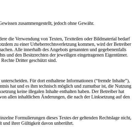
 Gewissen zusammengestellt, jedoch ohne Gewähr.
dere die Verwendung von Texten, Textteilen oder Bildmaterial bedarf
 trotzdem zu einer Urheberrechtsverletzung kommen, wird der Betreiber
machen. Alle innerhalb des Angebots genannten und gegebenenfalls
ts und den Besitzrechten der jeweiligen eingetragenen Eigentümer.
Rechte Dritter geschützt sind.
unterscheiden. Für dort enthaltene Informationen (“fremde Inhalte”),
nntnis hat und es ihm technisch möglich und zumutbar ist, die Nutzung
ksetzung keine illegalen Inhalte enthalten haben. Der Betreiber hat
ch von allen inhaltlichen Änderungen, die nach der Linksetzung auf den
einzelne Formulierungen dieses Textes der geltenden Rechtslage nicht,
t und ihrer Gültigkeit davon unberührt.